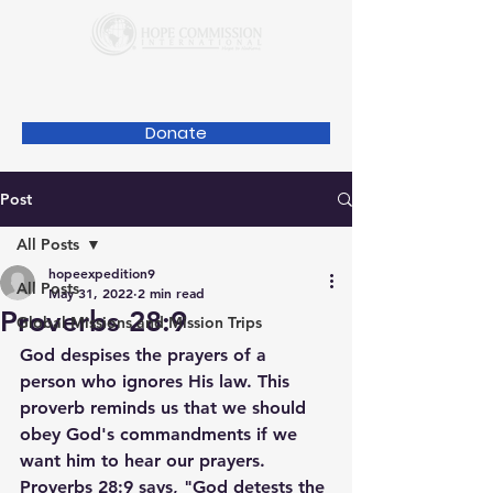
Donate
Post
All Posts
hopeexpedition9
All Posts
May 31, 2022
2 min read
Proverbs 28:9
Global Missions and Mission Trips
God despises the prayers of a 
person who ignores His law. This 
proverb reminds us that we should 
obey God's commandments if we 
want him to hear our prayers. 
Proverbs 28:9 says, "God detests the 