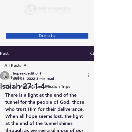
Donate
Post
All Posts
hopeexpedition9
All Posts
Oct 23, 2022
3 min read
Isaiah 27:1-4
Global Missions and Mission Trips
There is a light at the end of the 
tunnel for the people of God, those 
who trust Him for their deliverance. 
When all hope seems lost, the light 
at the end of the tunnel shines 
through as we see a glimpse of our 