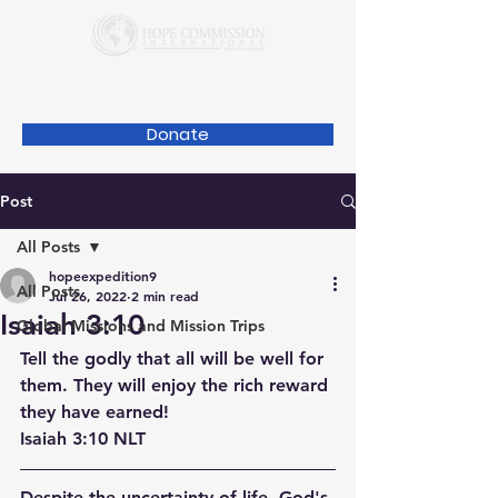
Donate
Post
All Posts
hopeexpedition9
All Posts
Jul 26, 2022
2 min read
Isaiah 3:10
Global Missions and Mission Trips
Tell the godly that all will be well for 
them. They will enjoy the rich reward 
they have earned!
Isaiah 3:10 NLT
Despite the uncertainty of life, God's 