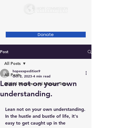
Donate
Post
All Posts
hopeexpedition9
All Posts
Oct 2, 2023
4 min read
Lean not on your own
Global Missions and Mission Trips
understanding.
Lean not on your own understanding.
In the hustle and bustle of life, it's 
easy to get caught up in the 