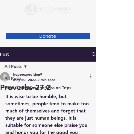
Donate
Post
All Posts
hopeexpedition9
All Posts
May 30, 2022
2 min read
Proverbs 27:2
Global Missions and Mission Trips
It is wise to be humble, but 
sometimes, people tend to make too 
much of themselves and forget that 
they are just human beings. It is 
suitable for someone else praise you 
and honor you for the good you 