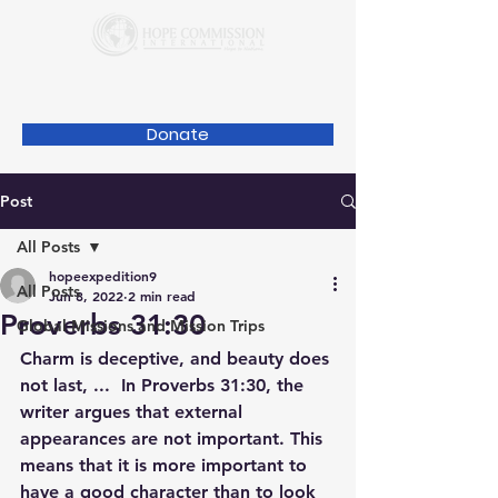
Donate
Post
All Posts
hopeexpedition9
All Posts
Jun 8, 2022
2 min read
Proverbs 31:30
Global Missions and Mission Trips
Charm is deceptive, and beauty does 
not last, ...  In Proverbs 31:30, the 
writer argues that external 
appearances are not important. This 
means that it is more important to 
have a good character than to look 