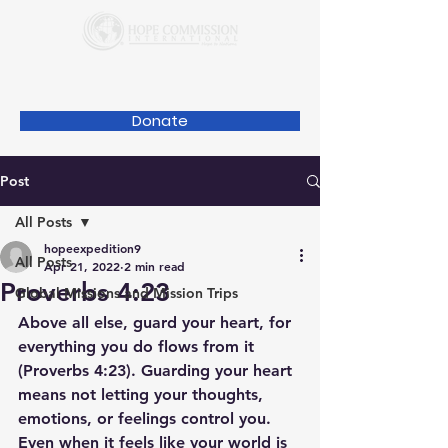
Donate
Post
All Posts
hopeexpedition9
All Posts
Apr 21, 2022
2 min read
Proverbs 4:23
Global Missions and Mission Trips
Above all else, guard your heart, for 
everything you do flows from it 
(Proverbs 4:23). Guarding your heart 
means not letting your thoughts, 
emotions, or feelings control you. 
Even when it feels like your world is 